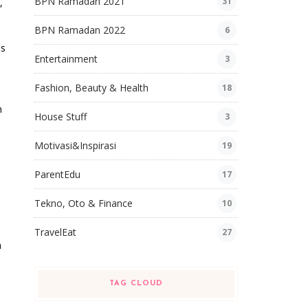
BPN Ramadan 2021
31
,
BPN Ramadan 2022
6
us
Entertainment
3
Fashion, Beauty & Health
18
n
House Stuff
3
Motivasi&Inspirasi
19
ParentEdu
17
Tekno, Oto & Finance
10
TravelEat
27
n
TAG CLOUD