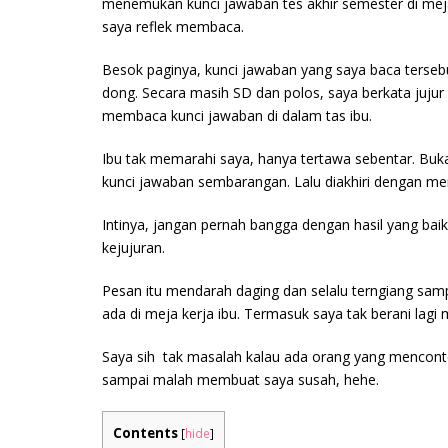
menemukan kunci jawaban tes akhir semester di meja k
saya reflek membaca.
Besok paginya, kunci jawaban yang saya baca tersebut
dong. Secara masih SD dan polos, saya berkata jujur
membaca kunci jawaban di dalam tas ibu.
Ibu tak memarahi saya, hanya tertawa sebentar. Bu
kunci jawaban sembarangan. Lalu diakhiri dengan m
Intinya, jangan pernah bangga dengan hasil yang baik 
kejujuran.
Pesan itu mendarah daging dan selalu terngiang sampa
ada di meja kerja ibu. Termasuk saya tak berani lag
Saya sih tak masalah kalau ada orang yang mencontek
sampai malah membuat saya susah, hehe.
Contents
[
hide
]