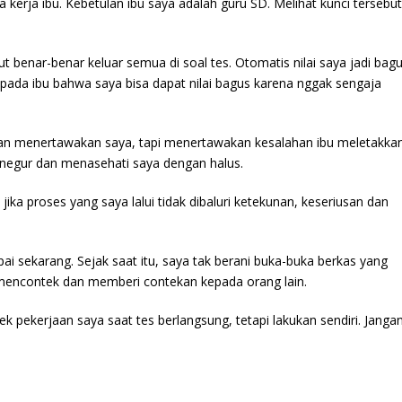
erja ibu. Kebetulan ibu saya adalah guru SD. Melihat kunci tersebut
 benar-benar keluar semua di soal tes. Otomatis nilai saya jadi bag
 pada ibu bahwa saya bisa dapat nilai bagus karena nggak sengaja
kan menertawakan saya, tapi menertawakan kesalahan ibu meletakka
enegur dan menasehati saya dengan halus.
jika proses yang saya lalui tidak dibaluri ketekunan, keseriusan dan
i sekarang. Sejak saat itu, saya tak berani buka-buka berkas yang
i mencontek dan memberi contekan kepada orang lain.
 pekerjaan saya saat tes berlangsung, tetapi lakukan sendiri. Janga