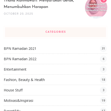
Triana Rahmawati: Menyatukan Gerak,
Menumbuhkan Harapan
OCTOBER 20, 2025
CATEGORIES
BPN Ramadan 2021
31
BPN Ramadan 2022
6
Entertainment
3
Fashion, Beauty & Health
18
House Stuff
3
Motivasi&Inspirasi
19
ParentEdu
17