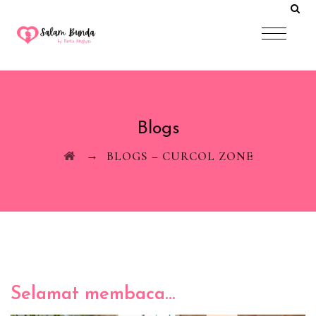
Blogs
→
BLOGS – CURCOL ZONE
Selamat membaca...