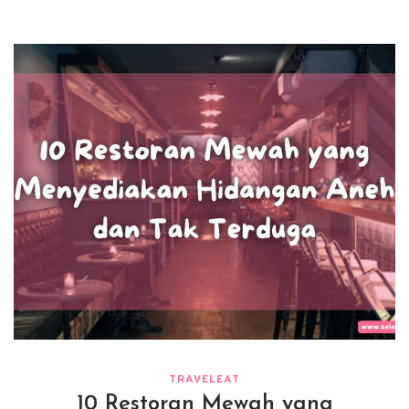
TRAVELEAT
10 Restoran Mewah yang