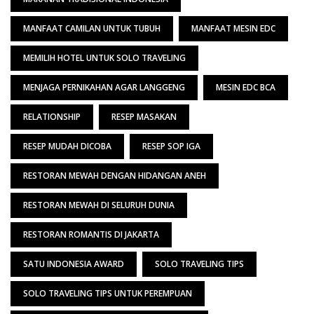
MANFAAT CAMILAN UNTUK TUBUH
MANFAAT MESIN EDC
MEMILIH HOTEL UNTUK SOLO TRAVELING
MENJAGA PERNIKAHAN AGAR LANGGENG
MESIN EDC BCA
RELATIONSHIP
RESEP MASAKAN
RESEP MUDAH DICOBA
RESEP SOP IGA
RESTORAN MEWAH DENGAN HIDANGAN ANEH
RESTORAN MEWAH DI SELURUH DUNIA
RESTORAN ROMANTIS DI JAKARTA
SATU INDONESIA AWARD
SOLO TRAVELING TIPS
SOLO TRAVELING TIPS UNTUK PEREMPUAN