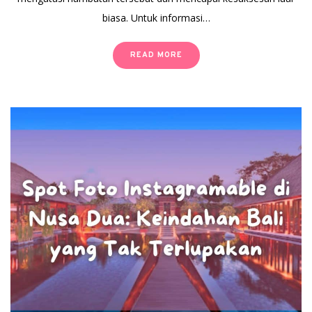
biasa. Untuk informasi…
READ MORE