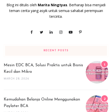
Blog ini ditulis oleh
Marita Ningtyas
. Berharap bisa menjadi
teman cerita yang asyik untuk semua sahabat perempuan
tercinta.
RECENT POSTS
Mesin EDC BCA, Solusi Praktis untuk Bisnis
Kecil dan Mikro
MARCH 28, 2026
Kemudahan Belanja Online Menggunakan
Paylater BCA