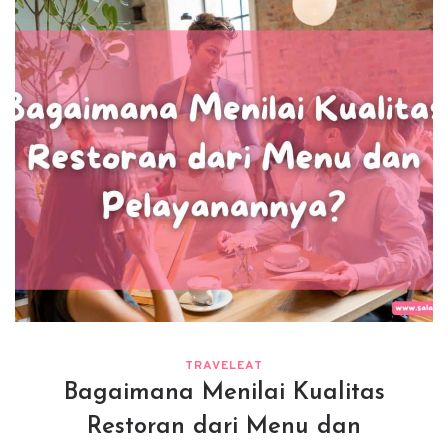
TRAVELEAT
Bagaimana Menilai Kualitas
Restoran dari Menu dan