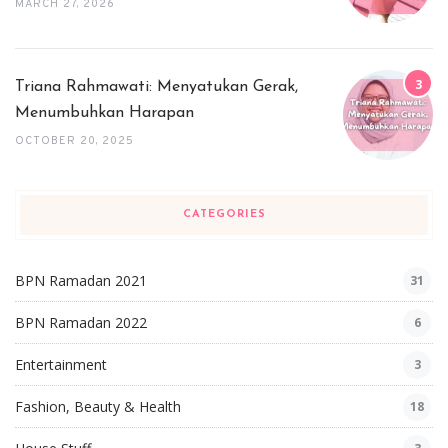
MARCH 27, 2026
Triana Rahmawati: Menyatukan Gerak,
Menumbuhkan Harapan
OCTOBER 20, 2025
CATEGORIES
BPN Ramadan 2021
31
BPN Ramadan 2022
6
Entertainment
3
Fashion, Beauty & Health
18