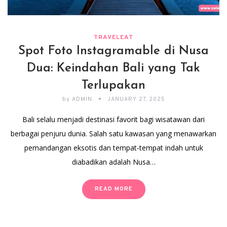
TRAVELEAT
Spot Foto Instagramable di Nusa
Dua: Keindahan Bali yang Tak
Terlupakan
by
ADMIN
JANUARY 27, 2025
Bali selalu menjadi destinasi favorit bagi wisatawan dari
berbagai penjuru dunia. Salah satu kawasan yang menawarkan
pemandangan eksotis dan tempat-tempat indah untuk
diabadikan adalah Nusa…
READ MORE