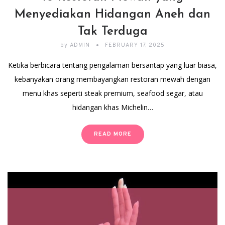
Menyediakan Hidangan Aneh dan
Tak Terduga
by
ADMIN
FEBRUARY 17, 2025
Ketika berbicara tentang pengalaman bersantap yang luar biasa,
kebanyakan orang membayangkan restoran mewah dengan
menu khas seperti steak premium, seafood segar, atau
hidangan khas Michelin…
READ MORE