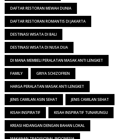
DAFTAR RESTORAN MEWAH DUNIA
DAFTAR RESTORAN ROMANTIS DI JAKARTA
DESTINASI WISATA DI BALI
DESTINASI WISATA DI NUSA DUA
DI MANA MEMBELI PERALATAN MASAK ANTI LENGKET
FAMILY
GRIYA SCHIZOFREN
HARGA PERALATAN MASAK ANTI LENGKET
JENIS CAMILAN ASIN SEHAT
JENIS CAMILAN SEHAT
KISAH INSPIRATIF
KISAH INSPIRATIF TUNARUNGU
KREASI HIDANGAN DENGAN BAHAN LOKAL
MAKANAN TRADISIONAL INDONESIA